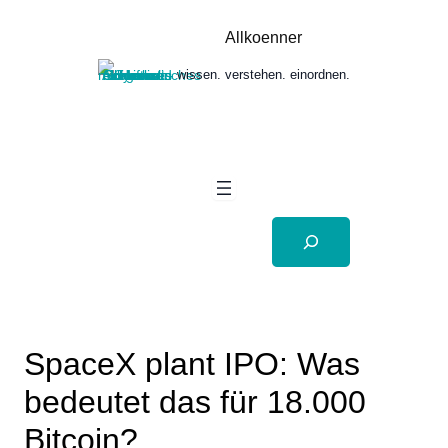
Zum
Inhalt
Allkoenner
springen
wissen. verstehen. einordnen.
Suchen
SpaceX plant IPO: Was
bedeutet das für 18.000
Bitcoin?