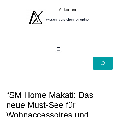
Zum
Inhalt
Allkoenner
springen
wissen. verstehen. einordnen.
Suchen
“SM Home Makati: Das
neue Must-See für
Wohnaccessoires und