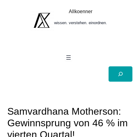
Zum
Inhalt
Allkoenner
springen
wissen. verstehen. einordnen.
Suchen
Samvardhana Motherson:
Gewinnsprung von 46 % im
vierten Quartal!