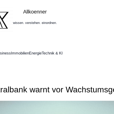
Allkoenner
wissen. verstehen. einordnen.
siness
Immobilien
Energie
Technik & KI
tralbank warnt vor Wachstumsge