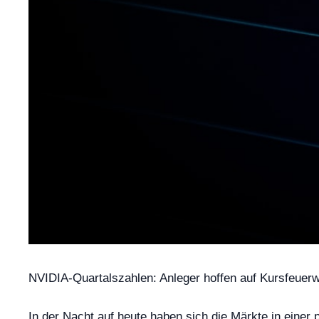
NVIDIA-Quartalszahlen: Anleger hoffen auf Kursfeuerw
In der Nacht auf heute haben sich die Märkte in einer