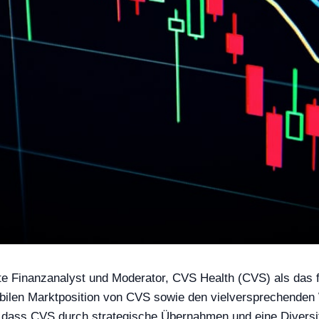
nnte Finanzanalyst und Moderator, CVS Health (CVS) als da
abilen Marktposition von CVS sowie den vielversprechende
dass CVS durch strategische Übernahmen und eine Diversifiz