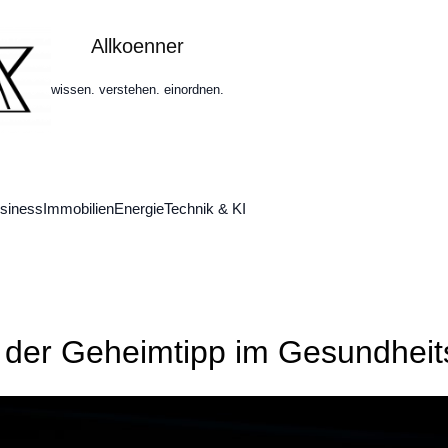
Allkoenner
wissen. verstehen. einordnen.
siness
Immobilien
Energie
Technik & KI
 der Geheimtipp im Gesundheits