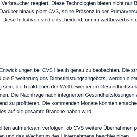
 Verbraucher reagiert. Diese Technologien bieten nicht nur 
. Darüber hinaus plant CVS, seine Präsenz in der Primärve
. Diese Initiativen sind entscheidend, um im wettbewerbsin
ie Entwicklungen bei CVS Health genau zu beobachten. Die 
die Erweiterung des Dienstleistungsangebots, werden einen 
sein, die Reaktionen der Wettbewerber im Gesundheitssekto
en. Die Nachfrage nach integrierten Gesundheitslösungen wi
rend zu profitieren. Die kommenden Monate könnten entsch
ies auf die gesamte Branche haben wird.
lten aufmerksam verfolgen, ob CVS weitere Übernahmen pl
ffnen und das Wachstum des Unternehmens beschleunigen.