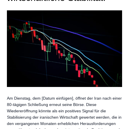
Am Dienstag, dem [Datum einfügen], öffnet der Iran nach einer
80-tägigen Schließung erneut seine Börse. Diese
Wiedereröffnung könnte als ein positives Signal für die
Stabilisierung der iranischen Wirtschaft gewertet werden, die in
den vergangenen Monaten erheblichen Herausforderungen