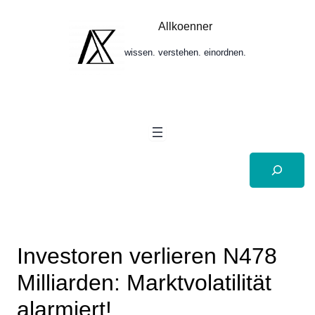
Zum
Inhalt
Allkoenner
springen
wissen. verstehen. einordnen.
Suchen
Investoren verlieren N478
Milliarden: Marktvolatilität
alarmiert!