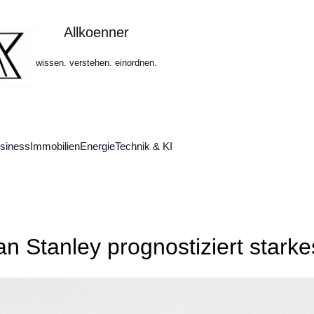
Allkoenner
wissen. verstehen. einordnen.
siness
Immobilien
Energie
Technik & KI
an Stanley prognostiziert star