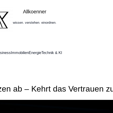
Allkoenner
wissen. verstehen. einordnen.
siness
Immobilien
Energie
Technik & KI
rzen ab – Kehrt das Vertrauen z