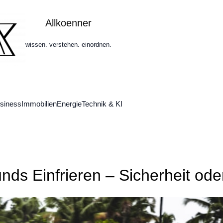
Allkoenner
wissen. verstehen. einordnen.
siness
Immobilien
Energie
Technik & KI
nds Einfrieren – Sicherheit ode