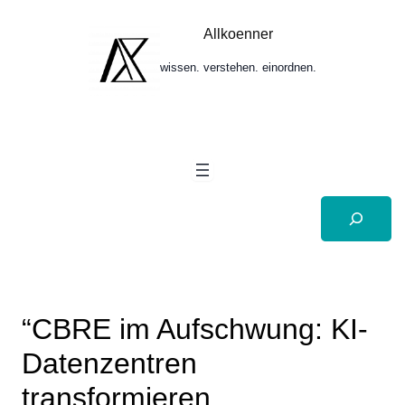
Zum
Inhalt
Allkoenner
springen
wissen. verstehen. einordnen.
Suchen
“CBRE im Aufschwung: KI-
Datenzentren
transformieren