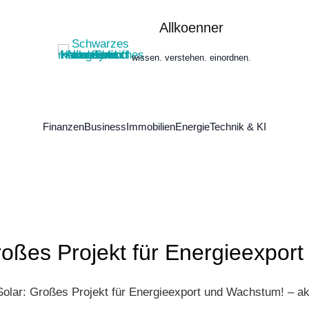
Allkoenner
wissen. verstehen. einordnen.
Finanzen
Business
Immobilien
Energie
Technik & KI
roßes Projekt für Energieexpor