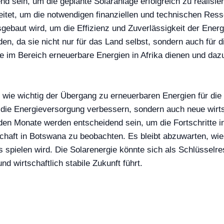
d sein, um die geplante Solaranlage erfolgreich zu realisie
tet, um die notwendigen finanziellen und technischen Resso
sgebaut wird, um die Effizienz und Zuverlässigkeit der Ener
en, da sie nicht nur für das Land selbst, sondern auch für
ekte im Bereich erneuerbare Energien in Afrika dienen und da
 wie wichtig der Übergang zu erneuerbaren Energien für die 
ur die Energieversorgung verbessern, sondern auch neue wirt
en Monate werden entscheidend sein, um die Fortschritte i
haft in Botswana zu beobachten. Es bleibt abzuwarten, wie s
 spielen wird. Die Solarenergie könnte sich als Schlüsselre
d wirtschaftlich stabile Zukunft führt.