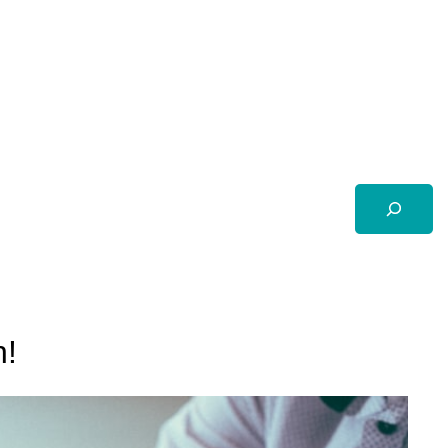
Suchen
n!