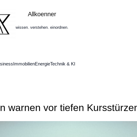
Allkoenner
wissen. verstehen. einordnen.
siness
Immobilien
Energie
Technik & KI
n warnen vor tiefen Kursstürze