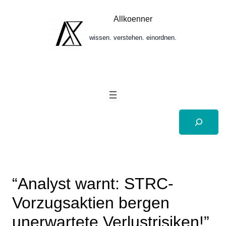
Zum
Inhalt
Allkoenner
springen
wissen. verstehen. einordnen.
Suchen
“Analyst warnt: STRC-
Vorzugsaktien bergen
unerwartete Verlustrisiken!”