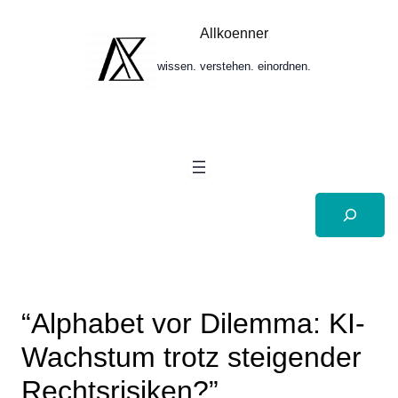
Zum
Inhalt
Allkoenner
springen
wissen. verstehen. einordnen.
Suchen
“Alphabet vor Dilemma: KI-
Wachstum trotz steigender
Rechtsrisiken?”