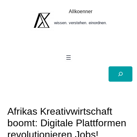
Zum
Inhalt
Allkoenner
springen
wissen. verstehen. einordnen.
Suchen
Afrikas Kreativwirtschaft
boomt: Digitale Plattformen
revolutionieren Jobs!